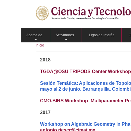
Pasar
al
contenido
principal
Acerca de
Actividades
Ligas de interés
G
+
+
Inicio
2018
TGDA@OSU TRIPODS Center Workshop: The
Sesión Temática: Aplicaciones de Topolo
mayo al 2 de junio, Barranquilla, Colombi
CMO-BIRS Workshop: Multiparameter Pers
2017
Workshop on Algebraic Geometry in Phas
antonio.rieser@cimat.mx